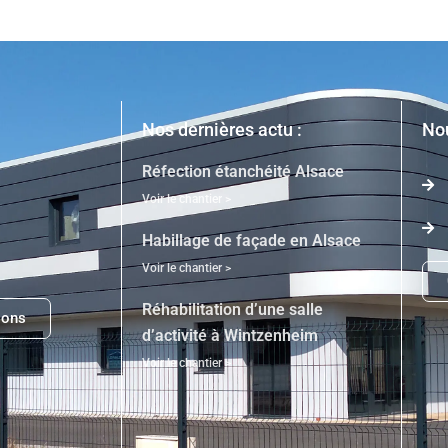
Nos dernières actu :
Nou
Réfection étanchéité Alsace
Voir le chantier >
Habillage de façade en Alsace
Voir le chantier >
Réhabilitation d’une salle
ions
d’activité à Wintzenheim
Voir le chantier >