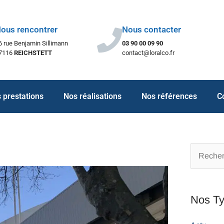
ous rencontrer
Nous contacter
6 rue Benjamin Sillimann
03 90 00 09 90
7116
REICHSTETT
contact@loralco.fr
 prestations
Nos réalisations
Nos références
C
Recherch
Nos Ty