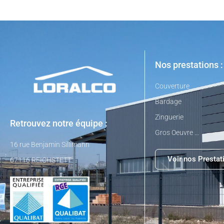
Nos prestations :
Couverture
Bardage
Zinguerie
Retrouvez notre équipe :
Gros Oeuvre ...
16 rue Benjamin Sillimann
Voir nos Prestat
67116 REICHSTETT