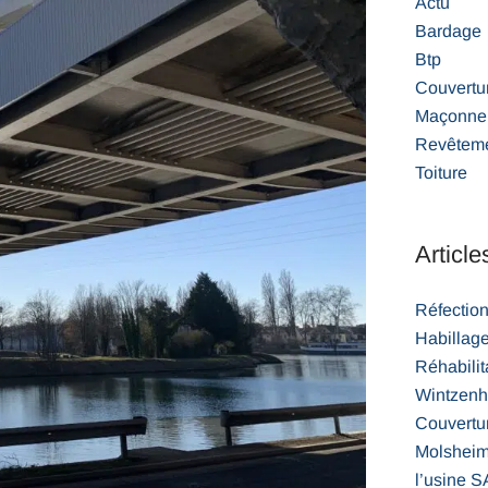
Actu
Bardage
Btp
Couvertu
Maçonner
Revêteme
Toiture
Article
Réfection
Habillag
Réhabilita
Wintzen
Couvertur
Molsheim 
l’usine