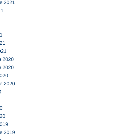
e 2021
21
1
021
021
e 2020
e 2020
2020
e 2020
0
0
020
2019
e 2019