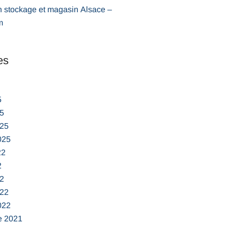
n stockage et magasin Alsace –
m
es
5
5
025
025
22
2
2
022
022
e 2021