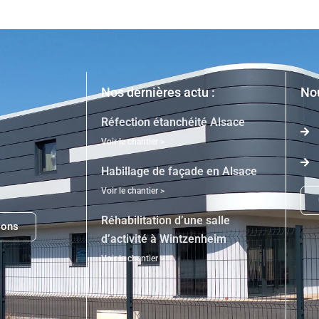
Nos dernières actu :
Nou
Réfection étanchéité Alsace
Voir le chantier >
Habillage de façade en Alsace
Voir le chantier >
Réhabilitation d’une salle
ions
d’activité à Wintzenheim
Voir le chantier >