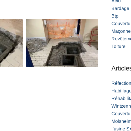
Actu
Bardage
Btp
Couvertu
Maçonner
Revêteme
Toiture
Article
Réfection
Habillag
Réhabilita
Wintzen
Couvertur
Molsheim 
l’usine