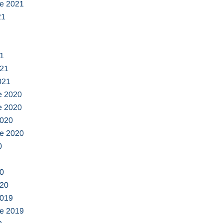
e 2021
21
1
021
021
e 2020
e 2020
2020
e 2020
0
0
020
2019
e 2019