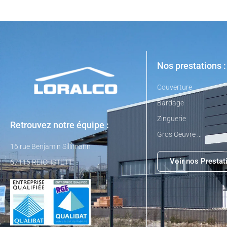
Nos prestations :
Couverture
Bardage
Zinguerie
Retrouvez notre équipe :
Gros Oeuvre ...
16 rue Benjamin Sillimann
Voir nos Prestat
67116 REICHSTETT