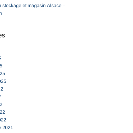
n stockage et magasin Alsace –
m
es
5
5
025
025
22
2
2
022
022
e 2021