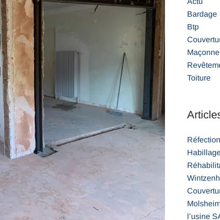
Actu
Bardage
Btp
Couvertu
Maçonner
Revêteme
Toiture
Article
Réfection
Habillag
Réhabilita
Wintzen
Couvertur
Molsheim 
l’usine