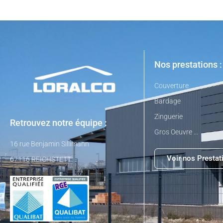
Nos prestations :
Couverture
Bardage
Zinguerie
Retrouvez notre équipe :
Gros Oeuvre ...
16 rue Benjamin Sillimann
Voir nos Prestat
67116 REICHSTETT