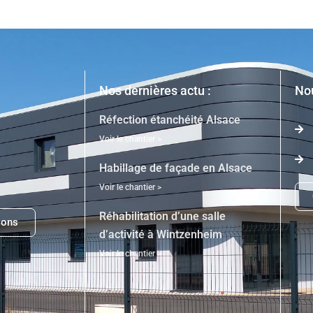
Nos dernières actu :
Nou
Réfection étanchéité Alsace
Voir le chantier >
Habillage de façade en Alsace
Voir le chantier >
Réhabilitation d’une salle
ions
d’activité à Wintzenheim
Voir le chantier >