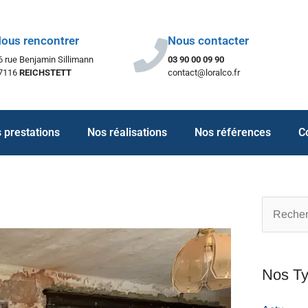
ous rencontrer
Nous contacter
6 rue Benjamin Sillimann
03 90 00 09 90
7116
REICHSTETT
contact@loralco.fr
 prestations
Nos réalisations
Nos références
C
Recherch
Nos Ty