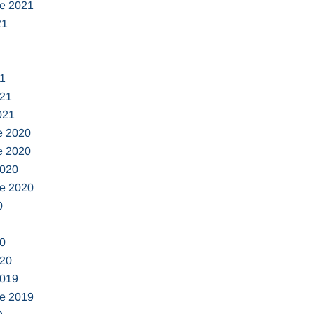
e 2021
21
1
021
021
e 2020
e 2020
2020
e 2020
0
0
020
2019
e 2019