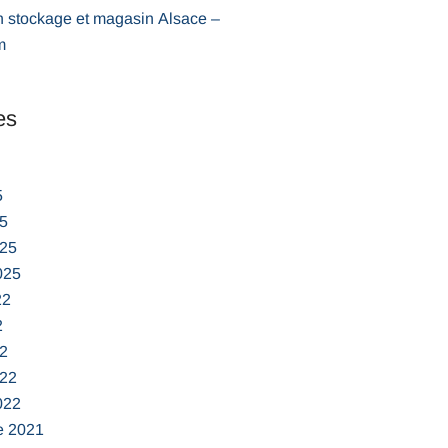
n stockage et magasin Alsace –
m
es
5
5
025
025
22
2
2
022
022
e 2021