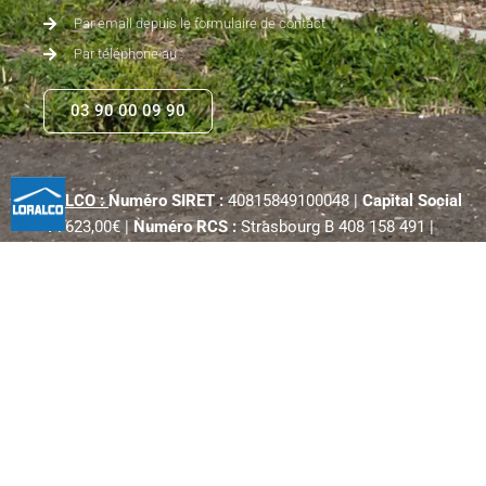
Par email depuis le formulaire de contact
Par téléphone au :
03 90 00 09 90
LORALCO :
Numéro SIRET :
40815849100048 |
Capital Social
:
7623,00€ |
Numéro RCS :
Strasbourg B 408 158 491 |
contact(arobase)loralco.fr
Mentions légales
Politique de confidentialité
Conception : City-com, création de site internet