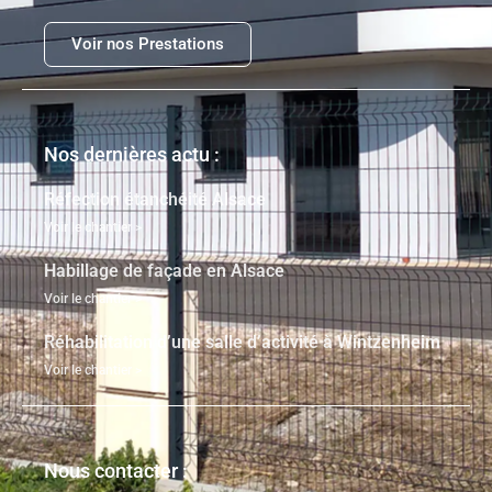
Voir nos Prestations
Nos dernières actu :
Réfection étanchéité Alsace
Voir le chantier >
Habillage de façade en Alsace
Voir le chantier >
Réhabilitation d’une salle d’activité à Wintzenheim
Voir le chantier >
Nous contacter :