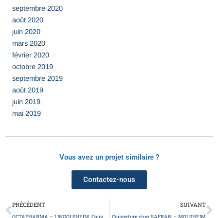
septembre 2020
août 2020
juin 2020
mars 2020
février 2020
octobre 2019
septembre 2019
août 2019
juin 2019
mai 2019
Vous avez un projet similaire ?
Contactez-nous
Précédent
S
PRÉCÉDENT
SUIVANT
OCTAPHARMA – LINGOLSHEIM, Couverture de bâtiment
Couverture chez SAFRAN – MOLSHEIM